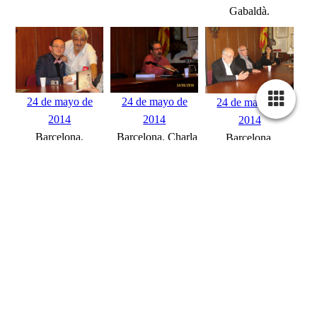
Gabaldà.
24 de mayo de
24 de mayo de
24 de mayo de
2014
2014
2014
Barcelona.
Barcelona. Charla
Barcelona.
Presentación el
de Jordi Canal,
Conferencia sobre
libro "Más
Director de la
la historia de
novísimas
Biblioteca "La
nuestros 20 años a
aventuras de
Bóbila", de
cargo de los
Sherlock Holmes",
L'Hospitalet de
presidentes en la
de nuestro
Llobregat.
sede del Gremi de
Secretario Jaume
Tenders i
Gabaldà en los
Revenedors.
locales de la
Asociació de