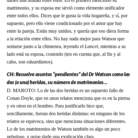
darles una unidad entre ellos. En el primero menciono su
matrimonio, y su esposa me sirvió como elemento unificador
entre todos ellos. Dices que le gusta la vida hogareña, y sí, por
supuesto, pero ello viene condicionado por el amor que hay
entre la pareja. Están muy unidos, y quería que eso diera forma
a la relación entre ellos. No hay nada mejor para Watson que
sentarse junto a la chimenea, leyendo el
Lancet
, mientras a su
lado está su esposa, cosiendo (ten en cuenta que, al fin y al
cabo, son
eduardianos
).
CH: Resuelve asuntos “pendientes” del Dr Watson como las
dos (o una) heridas, su número de matrimonios…
D. MAROTO: Lo de las dos heridas es un supuesto fallo de
Conan Doyle, que en unos relatos menciona que es en la pierna
y en otros en el hombro. Para justificarlo hice que,
sencillamente, fueran dos heridas distintas: en ninguno de los
relatos se equivoca, sino que menciona situaciones diferentes.
Lo de los matrimonios de Watson también es algo un poco
nebuloso, y quise darle una explicación clara.