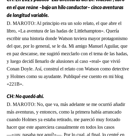
en el que reúne –bajo un hilo conductor– cinco aventuras
de longitud variable.
D. MAROTO: Al principio era un solo relato, el que abre el
libro, «La aventura de las hadas de Littlehampton». Quería
escribir una historia donde Watson tuviera mayor protagonismo
del que, por lo general, se le da. Mi amigo Manuel Aguilar, que
en paz descanse, me sugirió mezclarlo con el tema de las hadas,
y luego decidí llenarlo de alusiones al caso «real» que vivió
Conan Doyle. Así, construí el relato con Watson como detective
y Holmes como su ayudante. Publiqué ese cuento en mi blog
«221B».
CH: No quedó ahí.
D. MAROTO: No, que va, más adelante se me ocurrió añadir
más aventuras, y entonces, como la primera había arrancado
cuando Holmes ya estaba retirado, me pareció muy forzado
hacer que este apareciera casualmente en todos los casos
—«¡uy, pasaba por aquí!»—. Por lo cual, al final, lo centré en