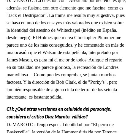
D. MAROTO: La cuestión con "Asesinato por decreto" es que,
además, se fusiona con otro elemento que me fascina, como es
"Jack el Destripador". La trama me resulta muy sugestiva, pues
se basa en uno de los ensayos más valorados que existen sobre
la identidad del asesino de Whitechapel (inédito en España,
desde luego). El Holmes que recrea Christopher Plummer me
parece uno de los más conseguidos, y he comentado en más de
una ocasión que el Watson de esta película, interpretado por
James Mason, es para mí el mejor de todos. Aunque el reparto
en su totalidad me parece glorioso, la recreación de Londres
maravillosa… Como puedes comprobar, se juntan muchos
factores. Y la dirección de Bob Clark, el de "Porky’s", pero
también responsable de alguna cinta de terror de los setenta
interesante, es bastante sólida.
CH: ¿Qué otras versiones en celuloide del personaje,
considera el crítico Díaz Maroto, válidas?
D. MAROTO: Tengo especial debilidad por "El perro de
Baskerville", la versión de la Hammer dirigida por Terence