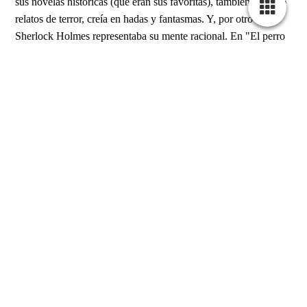
sus novelas históricas (que eran sus favoritas), también escribió
relatos de terror, creía en hadas y fantasmas. Y, por otro lado,
Sherlock Holmes representaba su mente racional. En "El perro
de Baskerville" tiene una explicación realista, no se trata de un
sabueso sobrenatural, tiene un cuento de vampiros donde, una
vez más, se da la interpretación racional. Como amante de lo
fantástico que soy, quería que todas estas aventuras incidieran
en lo que no puede ser explicado. En la primera aventura, la de
las hadas, se intenta dar más o menos una explicación
«científica» a su existencia, pero después voy sumergiéndome
más y más en lo sobrenatural, en lo irracional. Los cultos
antiguos siguen perviviendo en la Inglaterra
eduardiana
, dioses
primigenios de la selva amazónica tienen su reflejo entre los
muros de las mansiones señoriales…
CH: El libro transcurre en un momento histórico en el que
los logros de la sociedad victoriana hacían creer que el
intelecto humano era invencible y, a la vez, hubo un renacer
del interés en lo oculto.